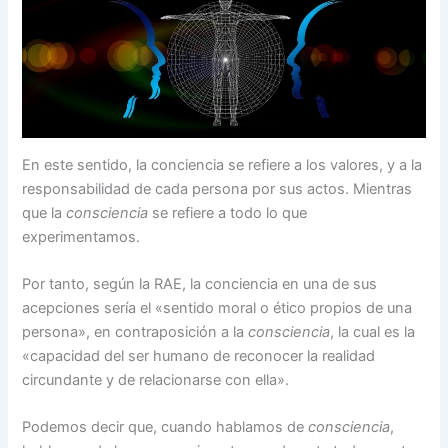
En este sentido, la conciencia se refiere a los valores, y a la
responsabilidad de cada persona por sus actos. Mientras
que la
consciencia
se refiere a todo lo que
experimentamos.
Por tanto, según la RAE, la conciencia en una de sus
acepciones sería el «sentido moral o ético propios de una
persona», en contraposición a la
consciencia
, la cual es la
«capacidad del ser humano de reconocer la realidad
circundante y de relacionarse con ella».
Podemos decir que, cuando hablamos de
consciencia
,