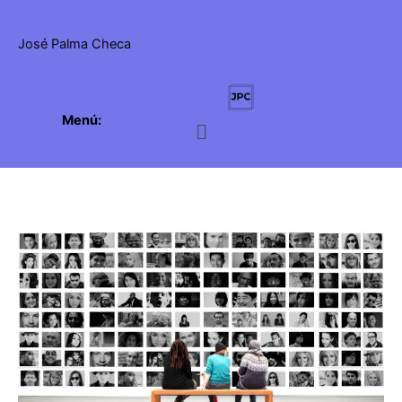
Ir
al
José Palma Checa
contenido
Menú:
Menú