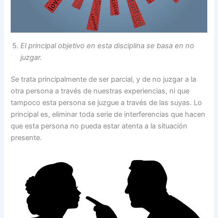
El principal objetivo en esta disciplina se basa en no
juzgar.
Se trata principalmente de ser parcial, y de no juzgar a la
otra persona a través de nuestras experiencias, ni que
tampoco esta persona se juzgue a través de las suyas. Lo
principal es, eliminar toda serie de interferencias que hacen
que esta persona no pueda estar atenta a la situación
presente.